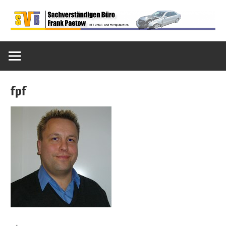
Zum
Inhalt
Sachverständigen
springen
SVB
Büro
Frank
Paetow
Paetow
fpf