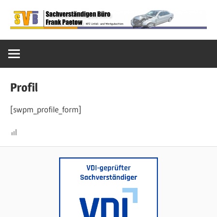
Zum
Inhalt
Sachverständigen
springen
SVB
Büro
Frank
Paetow
Paetow
Profil
[swpm_profile_form]